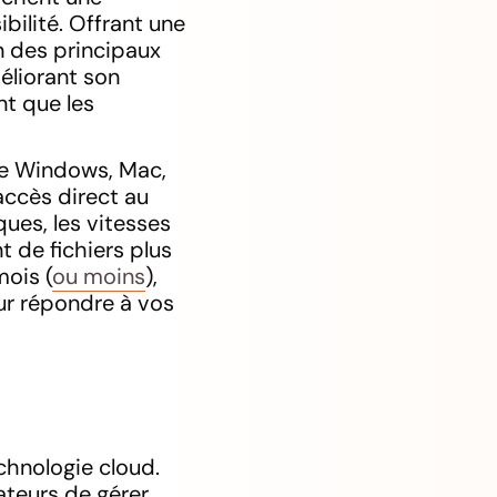
bilité. Offrant une
un des principaux
éliorant son
nt que les
ue Windows, Mac,
accès direct au
ques, les vitesses
 de fichiers plus
mois (
ou moins
),
ur répondre à vos
chnologie cloud.
ateurs de gérer