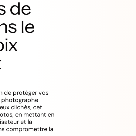
s de
ns le
oix
x
in de protéger vos
un photographe
ux clichés, cet
hotos, en mettant en
isateur et la
ans compromettre la