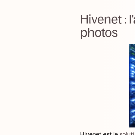
Hivenet : 
photos
Hivenet est le
solut