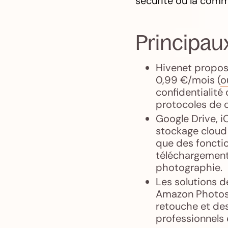
sécurité ou la comm
Principaux
Hivenet propose
0,99 €/mois (
o
confidentialité
protocoles de c
Google Drive, 
stockage cloud 
que des fonctio
téléchargement
photographie.
Les solutions 
Amazon Photos 
retouche et des
professionnels 