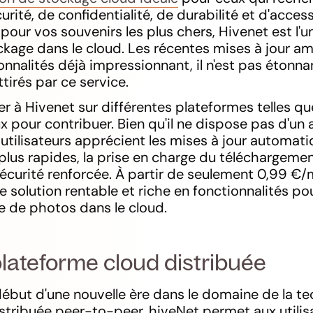
ité, de confidentialité, de durabilité et d'accessi
pour vos souvenirs les plus chers, Hivenet est l'
ckage dans le cloud. Les récentes mises à jour am
nnalités déjà impressionnant, il n'est pas étonna
ttirés par ce service.
 à Hivenet sur différentes plateformes telles q
x pour contribuer. Bien qu'il ne dispose pas d'un 
utilisateurs apprécient les mises à jour automati
lus rapides, la prise en charge du téléchargement
écurité renforcée. À partir de seulement 0,99 €/
 solution rentable et riche en fonctionnalités po
 de photos dans le cloud.
 plateforme cloud distribuée
ébut d'une nouvelle ère dans le domaine de la te
stribuée peer-to-peer, hiveNet permet aux utilis