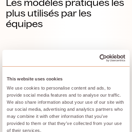
Les modèles pratiques les
plus utilisés par les
équipes
Upscaling vidéo en temps réel sur un seul
4090
This website uses cookies
Rendu par lots sur des niveaux plus
We use cookies to personalise content and ads, to
importants
provide social media features and to analyse our traffic.
We also share information about your use of our site with
our social media, advertising and analytics partners who
Calcul CUDA pour les pipelines d'analyse
may combine it with other information that you’ve
provided to them or that they’ve collected from your use
of their services.