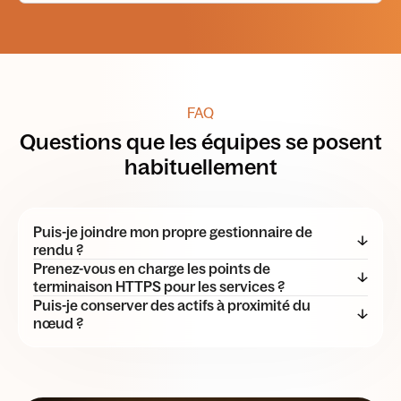
FAQ
Questions que les équipes se posent
habituellement
Puis-je joindre mon propre gestionnaire de 
rendu ?
Prenez-vous en charge les points de 
Oui Vous pouvez exécuter votre planificateur dans
terminaison HTTPS pour les services ?
l'instance ou vous connecter via HTTPS.
Puis-je conserver des actifs à proximité du 
Oui Le protocole HTTPS est disponible et vous
nœud ?
pouvez également utiliser le protocole TCP ou UDP
si nécessaire.
Oui Lancement en
France ou Émirats arabes unis
et gardez les données à portée de main.