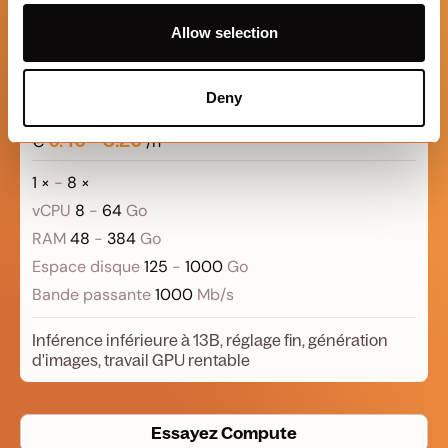
Inférence inférieure à 30B, tâches GPU exigeantes,
Allow selection
performances GPU uniques les plus élevées
sur Compute
Deny
RTX 4090
0.40
3.20
€
-
/h
1 ×
-
8 ×
vCPU
8
-
64
Go
RAM
48
-
384
Go
Espace disque
125
-
1000
Go
Bande passante
1000
Mb/s
Inférence inférieure à 13B, réglage fin, génération
d'images, travail GPU rentable
Essayez Compute