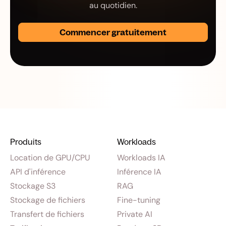
au quotidien.
Commencer gratuitement
Produits
Workloads
Location de GPU/CPU
Workloads IA
API d'inférence
Inférence IA
Stockage S3
RAG
Stockage de fichiers
Fine-tuning
Transfert de fichiers
Private AI