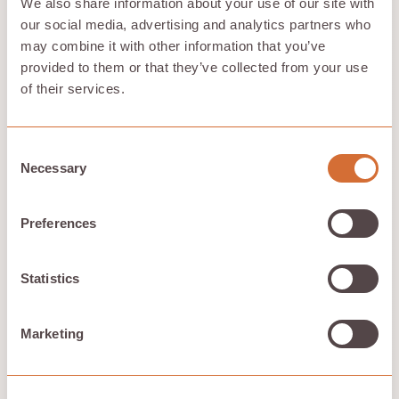
We also share information about your use of our site with
Les fichiers sont chiffrés, divisés en fragments et
our social media, advertising and analytics partners who
distribués sur l'infrastructure de stockage de Hivenet.
may combine it with other information that you’ve
provided to them or that they’ve collected from your use
of their services.
Conçu pour un contrôle au quotidien
Stockez des fichiers, gérez l'espace local, accédez à ce
Consent
dont vous avez besoin sur tous vos appareils et gardez
Necessary
Selection
vos choix de stockage compréhensibles.
Preferences
Conçu par une équipe dirigée par des
Européens
Statistics
Le modèle cloud de Hivenet est conçu autour d'un
contrôle pratique, d'une infrastructure efficace et d'une
Marketing
valeur utilisateur claire.
Découvrez la confiance