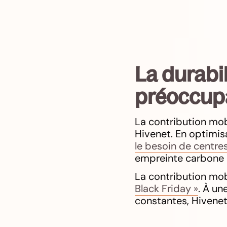
La durabi
préoccup
La contribution mo
Hivenet. En optimis
le besoin de centr
empreinte carbone c
La contribution mob
Black Friday »
. À u
constantes, Hivenet