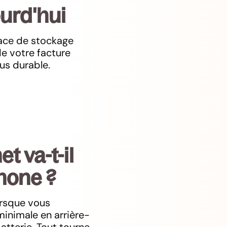
urd'hui
ace de stockage
e votre facture
us durable.
t va-t-il
hone ?
orsque vous
inimale en arrière-