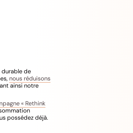
 durable de
nes,
nous réduisons
ant ainsi notre
pagne « Rethink
onsommation
ous possédez déjà.