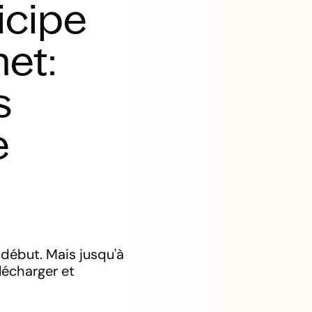
icipe
et:
s
e
t début. Mais jusqu'à
lécharger et