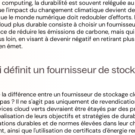
 computing, la durabilité est souvent reléguée au
e l'impact du changement climatique devient de 
r que le monde numérique doit redoubler d'efforts
cloud plus durable consiste à choisir un fournisse
nce de réduire les émissions de carbone, mais qui 
us loin, en visant à devenir négatif en retirant pl
'en émet.
i définit un fournisseur de stoc
?
la différence entre un fournisseur de stockage c
t pas ? Il ne s'agit pas uniquement de revendicati
ices cloud verts devraient être étayés par des 
alisation de leurs objectifs et stratégies de durabi
tions durables et de normes élevées dans leur c
 ainsi que l'utilisation de certificats d'énergie 