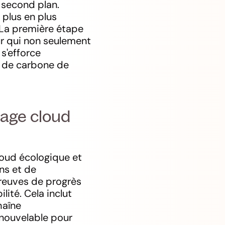
 second plan.
plus en plus
. La première étape
ur qui non seulement
s'efforce
us de carbone de
kage cloud
loud écologique et
ons et de
preuves de progrès
lité. Cela inclut
haîne
renouvelable pour