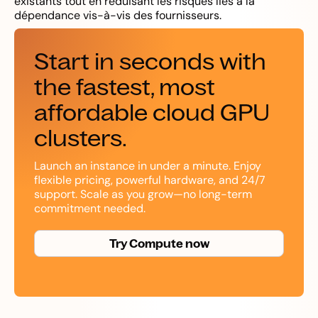
existants tout en réduisant les risques liés à la
dépendance vis-à-vis des fournisseurs.
Start in seconds with
the fastest, most
affordable cloud GPU
clusters.
Launch an instance in under a minute. Enjoy
flexible pricing, powerful hardware, and 24/7
support. Scale as you grow—no long-term
commitment needed.
Try Compute now