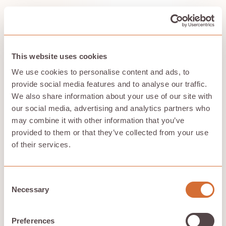
Comparaison : plateformes
traditionnelles et réseaux
This website uses cookies
décentralisés
We use cookies to personalise content and ads, to
provide social media features and to analyse our traffic.
We also share information about your use of our site with
Traditional
Decentralized
Feature
our social media, advertising and analytics partners who
cloud
networks
may combine it with other information that you’ve
$4–8+ per
$1–3 per GPU
Pricing
provided to them or that they’ve collected from your use
GPU hour
hour
of their services.
Limited during
Distributed
Availability
peaks
capacity
Consent
Setup
High (DevOps
Simplified
Necessary
Selection
complexity
required)
management
Support
General cloud
AI-specialized
quality
focus
assistance
Preferences