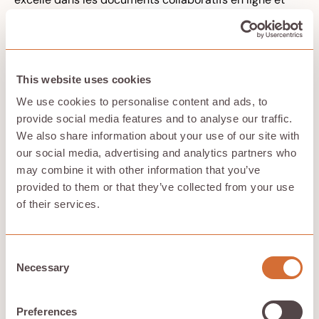
offre une excellente compatibilité multiplateforme
entre les ordinateurs de bureau et les appareils
mobiles. Les forfaits payants commencent à 1,99$ par
mois pour 100 Go, ce qui en fait une option abordable
pour un usage personnel et professionnel.
This website uses cookies
Avantages :
We use cookies to personalise content and ads, to
Collaboration en temps réel sur des documents et
provide social media features and to analyse our traffic.
des feuilles de calcul
We also share information about your use of our site with
Synchronisation automatique sur tous vos appareils
our social media, advertising and analytics partners who
Intégration avec Gmail et Google Photos
may combine it with other information that you’ve
provided to them or that they’ve collected from your use
Apple iCloud
of their services.
iCloud fournit jusqu'à 12 To de stockage et s'intègre
parfaitement à l'écosystème Apple. Il sauvegarde
Consent
automatiquement les photos, les documents et les
Necessary
Selection
données d'applications sur les appareils iPhone, iPad et
Mac. iCloud est intégré à tous les appareils Apple et
propose 5 Go de stockage gratuit, avec des forfaits
Preferences