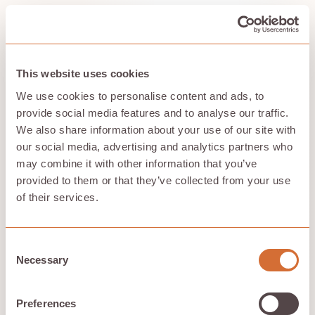
Contractuels gouvernementaux et
réglementations en matière de
confidentialité des données
This website uses cookies
Les sous-traitants de la défense travaillent sur des
We use cookies to personalise content and ads, to
projets sensibles, en étroite collaboration
exigences de
provide social media features and to analyse our traffic.
sécurité
, et des sous-traitants éparpillés. La mise en
We also share information about your use of our site with
œuvre de systèmes de gestion de la sécurité de
our social media, advertising and analytics partners who
l'information (ISMS) est cruciale pour maintenir la
may combine it with other information that you’ve
sécurité de ces projets sensibles. Une erreur d'accès
peut avoir de graves conséquences.
provided to them or that they’ve collected from your use
of their services.
Le point de vue de Hivenet :
Consent
pourquoi la distribution a du
Necessary
Selection
sens
Preferences
Chez Hivenet, nous voyons un moyen de combler le