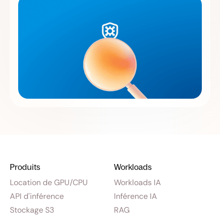
Produits
Workloads
Location de GPU/CPU
Workloads IA
API d'inférence
Inférence IA
Stockage S3
RAG