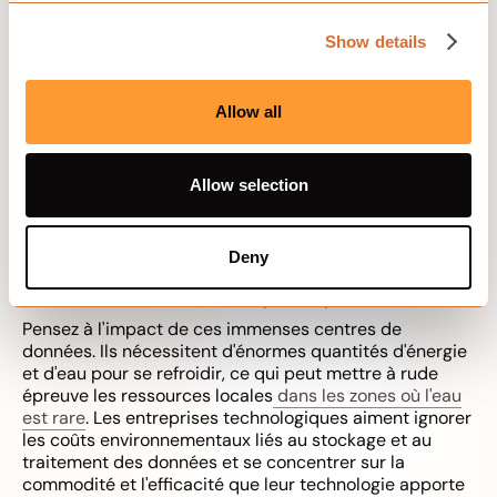
pressantes.
Les centres de données consomment 2 % de
Show details
l'électricité mondiale, et ce chiffre augmente chaque
année. Big Tech aime vanter ses efforts pour passer aux
énergies renouvelables et compenser son empreinte
Allow all
carbone. Pourtant, la réalité est que la demande de
stockage dans le cloud augmente plus rapidement que
le rythme des améliorations en matière de durabilité.
Allow selection
L'énergie utilisée pour le traitement des données lors
d'événements tels que le Black Friday, lorsque les flux
de données sont les plus importants, accentue la
pression sur l'environnement. Ainsi, même si la
Deny
personnalisation basée sur le cloud peut sembler
anodine, elle a un coût caché pour la planète.
Pensez à l'impact de ces immenses centres de
données. Ils nécessitent d'énormes quantités d'énergie
et d'eau pour se refroidir, ce qui peut mettre à rude
épreuve les ressources locales
dans les zones où l'eau
est rare
. Les entreprises technologiques aiment ignorer
les coûts environnementaux liés au stockage et au
traitement des données et se concentrer sur la
commodité et l'efficacité que leur technologie apporte