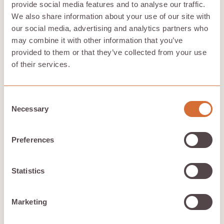
provide social media features and to analyse our traffic.
We also share information about your use of our site with
our social media, advertising and analytics partners who
may combine it with other information that you’ve
provided to them or that they’ve collected from your use
of their services.
Consent
Au-delà de la confidentialité, un autre aspect du
Necessary
Selection
traitement des données basé sur le cloud est souvent
négligé : l'impact environnemental. Les entreprises
technologiques utilisent d'énormes centres de données
Preferences
pour stocker et traiter les informations, qui
consomment d'énormes quantités d'électricité et d'eau
pour maintenir les serveurs au frais. Le
empreinte
Statistics
carbone du stockage des données
est énorme et, à
mesure que les entreprises collectent de plus en plus
de données, le besoin de centres de données
Marketing
augmente. Les préoccupations environnementales liées
au stockage dans le cloud sont de plus en plus