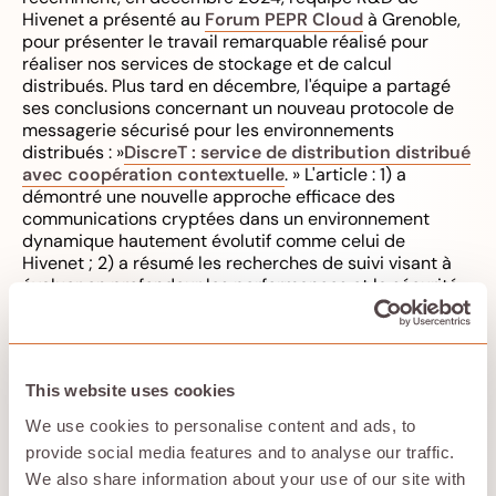
Hivenet a présenté au
Forum PEPR Cloud
à Grenoble,
pour présenter le travail remarquable réalisé pour
réaliser nos services de stockage et de calcul
distribués. Plus tard en décembre, l'équipe a partagé
ses conclusions concernant un nouveau protocole de
messagerie sécurisé pour les environnements
distribués : »
DiscreT : service de distribution distribué
avec coopération contextuelle
. » L'article : 1) a
démontré une nouvelle approche efficace des
communications cryptées dans un environnement
dynamique hautement évolutif comme celui de
Hivenet ; 2) a résumé les recherches de suivi visant à
évaluer en profondeur les performances et la sécurité
du mécanisme proposé et à formaliser les propositions.
À propos des codes d'effacement :
nous n'entrerons
pas dans les détails dans cet article, mais sachez
simplement que les codes d'effacement sont une
This website uses cookies
technique de protection des données qui divise les
données en morceaux et les code de manière à pouvoir
We use cookies to personalise content and ads, to
les réassembler dans leur forme d'origine sans que
provide social media features and to analyse our traffic.
toutes les pièces soient disponibles. Plus précisément,
We also share information about your use of our site with
Hivenet utilise
Encodage Reed-Solomon
.