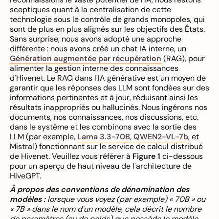
sceptiques quant à la centralisation de cette
technologie sous le contrôle de grands monopoles, qui
sont de plus en plus alignés sur les objectifs des États.
Sans surprise, nous avons adopté une approche
différente : nous avons créé un chat IA interne, un
Génération augmentée par récupération
(RAG), pour
alimenter la gestion interne des connaissances
d'Hivenet. Le RAG dans l'IA générative est un moyen de
garantir que les réponses des LLM sont fondées sur des
informations pertinentes et à jour, réduisant ainsi les
résultats inappropriés ou hallucinés. Nous ingérons nos
documents, nos connaissances, nos discussions, etc.
dans le système et les combinons avec la sortie des
LLM (par exemple,
Lama 3.3-70B
,
QWEN2-VL-7b
, et
Mistral) fonctionnant sur le service de calcul distribué
de Hivenet. Veuillez vous référer à
Figure 1
ci-dessous
pour un aperçu de haut niveau de l'architecture de
HiveGPT.
À propos des conventions de dénomination des
modèles :
lorsque vous voyez (par exemple) « 70B » ou
« 7B » dans le nom d'un modèle, cela décrit le nombre
de paramètres (ou de poids) que possède le modèle,