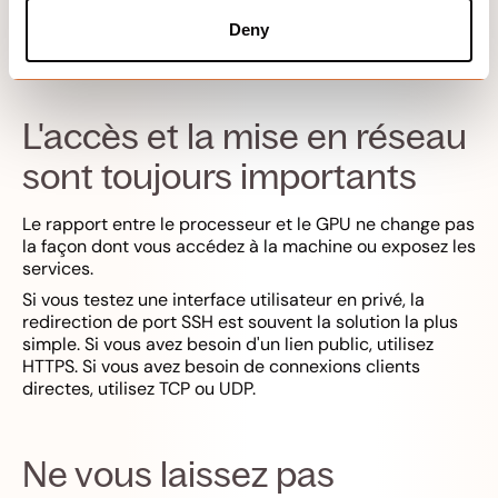
modèle, notre entretien avec
Le premier fournisseur de
GPU certifié de Hivenet
montre comment la capacité
Deny
du GPU peut passer du minage à l'IA.
L'accès et la mise en réseau
sont toujours importants
Le rapport entre le processeur et le GPU ne change pas
la façon dont vous accédez à la machine ou exposez les
services.
Si vous testez une interface utilisateur en privé, la
redirection de port SSH est souvent la solution la plus
simple. Si vous avez besoin d'un lien public, utilisez
HTTPS. Si vous avez besoin de connexions clients
directes, utilisez TCP ou UDP.
Ne vous laissez pas