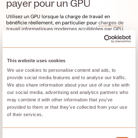
payer pour un GPU
Utilisez un GPU lorsque la charge de travail en
bénéficie réellement, en particulier pour
charges de
travail informatiques modernes accélérées par GPU
.
Cela inclut généralement :
Entraînement et mise au point.
Inférence à grande échelle lorsque les
performances du processeur ne sont pas
This website uses cookies
acceptables.
We use cookies to personalise content and ads, to
Services d'inférence sensibles à la latence où le
provide social media features and to analyse our traffic.
temps de réponse est important.
We also share information about your use of our site with
Si vous ne savez pas si le GPU en vaut la peine, voici
l'approche la plus simple : effectuez d'abord un petit
our social media, advertising and analytics partners who
test sur le processeur virtuel. Si les performances ne
may combine it with other information that you’ve
sont clairement pas suffisantes, passez au GPU en
provided to them or that they’ve collected from your use
toute confiance.
of their services.
Un modèle économique qui
Consent