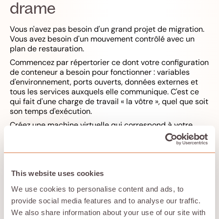
drame
Vous n'avez pas besoin d'un grand projet de migration.
Vous avez besoin d'un mouvement contrôlé avec un
plan de restauration.
Commencez par répertorier ce dont votre configuration
de conteneur a besoin pour fonctionner : variables
d'environnement, ports ouverts, données externes et
tous les services auxquels elle communique. C'est ce
qui fait d'une charge de travail « la vôtre », quel que soit
son temps d'exécution.
Créez une machine virtuelle qui correspond à votre
forme actuelle. Choisissez le même emplacement et à
peu près la même classe de matériel. Cela permet de
garantir une comparaison des performances honnête
et d'éviter l'introduction d'une deuxième variable lors
de la migration. Si vous avez besoin d'un rappel sur la
This website uses cookies
création de machines virtuelles, utilisez :
Démarrage
We use cookies to personalise content and ads, to
rapide du calcul
.
provide social media features and to analyse our traffic.
Décidez de la manière dont vous souhaitez exécuter la
We also share information about your use of our site with
charge de travail sur la machine virtuelle. Deux options