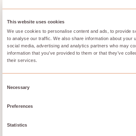
d'étranglement.
This website uses cookies
3. Des approches distribuées au lieu
We use cookies to personalise content and ads, to provide s
de points d'étranglement à grande
to analyse our traffic. We also share information about your u
échelle
social media, advertising and analytics partners who may com
information that you’ve provided to them or that they’ve coll
Les centres de données centralisés amplifient le
their services.
contrôle. Les approches distribuées réduisent la
dépendance à l'égard des clusters physiques, des
politiques de prix et des risques géopolitiques.
Consent
Necessary
Selection
4. Stratégies de sortie
Preferences
Si un cloud ne peut être abandonné sans pénalité, il ne
s'agit pas d'une plateforme souveraine. L'autonomie
passe par la liberté de partir.
Statistics