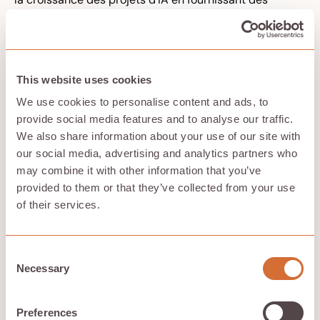
performances rentables.
Comparaison des GPU
This website uses cookies
NVIDIA et AMD pour l'IA
We use cookies to personalise content and ads, to
provide social media features and to analyse our traffic.
Plusieurs facteurs entrent en jeu lorsque l'on compare
We also share information about your use of our site with
les GPU NVIDIA et AMD pour l'IA. Les GPU NVIDIA sont
réputés pour leurs pilotes de qualité supérieure, leurs
our social media, advertising and analytics partners who
mises à jour fréquentes et leur prise en charge robuste
may combine it with other information that you’ve
de CUDA et cuDNN, ce qui améliore considérablement
provided to them or that they’ve collected from your use
l'efficacité des tâches d'apprentissage en profondeur.
of their services.
La prise en charge logicielle étendue et l'optimisation
font des GPU NVIDIA le choix préféré de nombreux
chercheurs et praticiens de l'IA. En outre, NVIDIA
domine le marché des GPU, en particulier pour
Consent
l'apprentissage en profondeur et les réseaux neuronaux
Necessary
Selection
complexes, consolidant ainsi sa position de leader en
matière de technologie d'IA.
Preferences
À l'inverse, les GPU AMD sont moins fréquemment