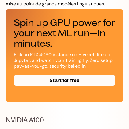
mise au point de grands modèles linguistiques.
Spin up GPU power for
your next ML run—in
minutes.
Pick an RTX 4090 instance on Hivenet, fire up
Jupyter, and watch your training fly. Zero setup,
pay-as-you-go, security baked in.
Start for free
NVIDIA A100