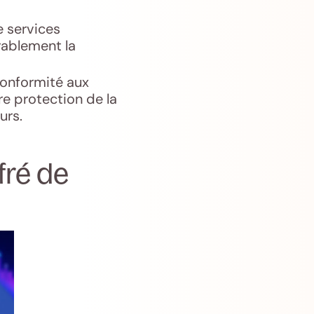
e services
rablement la
conformité aux
re protection de la
urs.
fré de