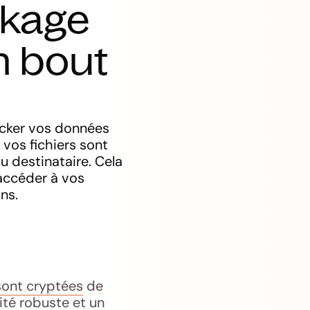
ckage
n bout
ocker vos données
 vos fichiers sont
au destinataire. Cela
 accéder à vos
ns.
sont cryptées
de
rité robuste et un