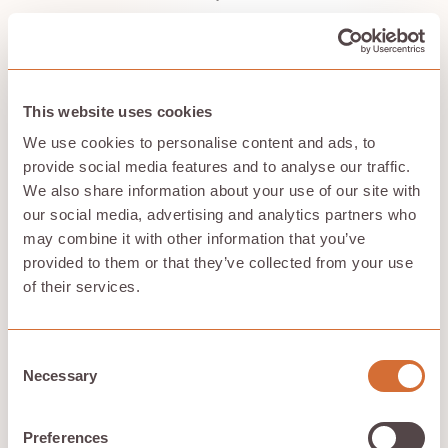
Une fois tokenisés, ces jetons sont convertis en
représentations numériques appelées intégrations. Les
intégrations sont des vecteurs qui capturent la
signification sémantique des jetons, permettant au
modèle de les traiter efficacement. Chaque jeton de la
This website uses cookies
séquence d'entrée est représenté sous forme de
vecteur, et l'ensemble de la séquence d'entrée est ainsi
We use cookies to personalise content and ads, to
transformé en une séquence de vecteurs.
provide social media features and to analyse our traffic.
La longueur de la séquence d'entrée peut varier, mais
We also share information about your use of our site with
pour un modèle donné, elle est généralement fixe. Cela
our social media, advertising and analytics partners who
garantit la cohérence et permet au modèle de gérer les
may combine it with other information that you’ve
données de manière efficace. Une préparation des
provided to them or that they’ve collected from your use
données et un formatage d'entrée appropriés sont
essentiels pour la réussite de l'entraînement et des
of their services.
performances des modèles de transformateurs.
Consent
Necessary
Selection
Entraînement et mise au
point
Preferences