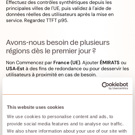
Effectuez des contrôles synthétiques depuis les
principales villes de l'UE, puis validez à l'aide de
données réelles des utilisateurs après la mise en
service. Regardez TTFT p95.
Avons-nous besoin de plusieurs
régions dès le premier jour ?
Non Commencez par
France (UE)
. Ajouter
ÉMIRATS
ou
USA‑Est
à des fins de redondance ou pour desservir les
utilisateurs à proximité en cas de besoin.
Quels modèles gèrent le mieux les
langues de l'UE ?
This website uses cookies
Testez un court ensemble d'évaluation multilingue.
We use cookies to personalise content and ads, to
Préférez les modèles pédagogiques multilingues ;
provide social media features and to analyse our traffic.
mesurez la qualité et le TTFT ensemble.
We also share information about your use of our site with