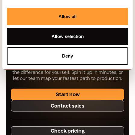
déploiement de modèles d'IA dans différents pays.
Allow all
Allow selection
Your next workload
belongs on Hivenet.
Deny
Pick one AI, compute, or storage workload and see
the difference for yourself. Spin it up in minutes, or
let our team map your fastest path to production.
Start now
Contact sales
Check pricing