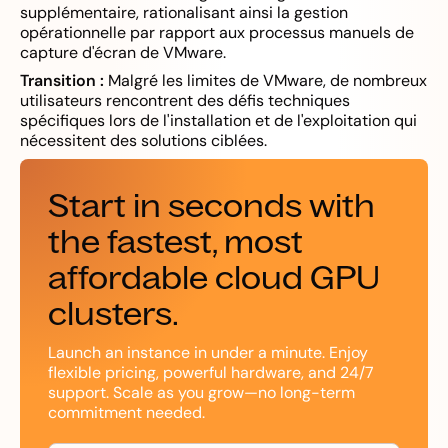
supplémentaire, rationalisant ainsi la gestion
opérationnelle par rapport aux processus manuels de
capture d'écran de VMware.
Transition :
Malgré les limites de VMware, de nombreux
utilisateurs rencontrent des défis techniques
spécifiques lors de l'installation et de l'exploitation qui
nécessitent des solutions ciblées.
Start in seconds with
the fastest, most
affordable cloud GPU
clusters.
Launch an instance in under a minute. Enjoy
flexible pricing, powerful hardware, and 24/7
support. Scale as you grow—no long-term
commitment needed.