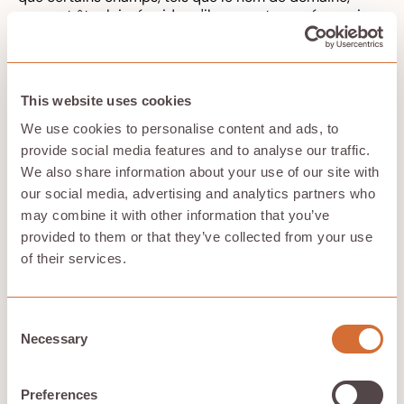
peuvent être laissés vides s'ils ne sont pas nécessaires.
Lors du partitionnement, acceptez les paramètres par
défaut du programme d'installation pour les disques
virtuels VMware, qui optimisent l'allocation de stockage
pour les environnements virtualisés. Le programme
This website uses cookies
d'installation détecte automatiquement le matériel
virtuel et configure les pilotes appropriés.
We use cookies to personalise content and ads, to
provide social media features and to analyse our traffic.
La configuration post-installation inclut la création de
comptes utilisateur dotés de privilèges sudo. Ces
We also share information about your use of our site with
comptes sont créés au cours de cette étape et seront
our social media, advertising and analytics partners who
utilisés pour les configurations suivantes. Dans le cadre
may combine it with other information that you’ve
de la configuration, vous devrez peut-être modifier le
provided to them or that they’ve collected from your use
fichier sudoers pour accorder les autorisations
of their services.
appropriées. Vous pouvez également configurer le
système pour démarrer dans un environnement de
bureau graphique ou dans une interface de ligne de
commande, selon vos préférences. En outre, configurez
Consent
le gestionnaire de packages avec toutes les
Necessary
Selection
informations de proxy HTTP nécessaires pour l'accès
au réseau.
Preferences