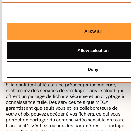
modifications lorsque d'autres personnes collaborent
sur vos projets vidéo.
Pour ceux qui travaillent sur des projets vidéo de
groupe, des fonctionnalités telles que les
commentaires en temps réel, @mentions et
Allow all
l'attribution de tâches peuvent rationaliser la
communication et le flux de travail. Google Drive, par
exemple, permet à plusieurs utilisateurs de commenter
Allow selection
des fichiers vidéo et d'attribuer des tâches
directement dans des dossiers partagés. Dropbox
propose également de puissants outils de partage de
Deny
fichiers et de collaboration, qui facilitent la gestion des
commentaires et des révisions.
Si la confidentialité est une préoccupation majeure,
recherchez des services de stockage dans le cloud qui
offrent un partage de fichiers sécurisé et un cryptage à
connaissance nulle. Des services tels que MEGA
garantissent que seuls vous et les collaborateurs de
votre choix pouvez accéder à vos fichiers, ce qui vous
permet de partager du contenu vidéo sensible en toute
tranquillité. Vérifiez toujours les paramètres de partage