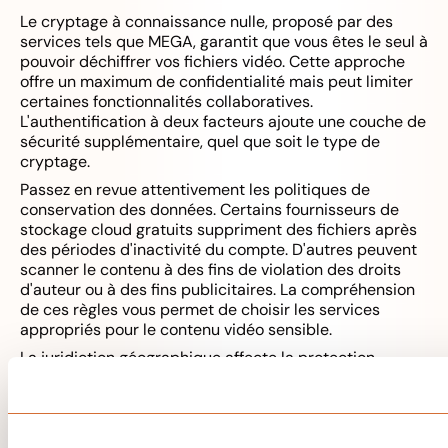
Le cryptage à connaissance nulle, proposé par des
services tels que MEGA, garantit que vous êtes le seul à
pouvoir déchiffrer vos fichiers vidéo. Cette approche
offre un maximum de confidentialité mais peut limiter
certaines fonctionnalités collaboratives.
L'authentification à deux facteurs ajoute une couche de
sécurité supplémentaire, quel que soit le type de
cryptage.
Passez en revue attentivement les politiques de
conservation des données. Certains fournisseurs de
stockage cloud gratuits suppriment des fichiers après
des périodes d'inactivité du compte. D'autres peuvent
scanner le contenu à des fins de violation des droits
d'auteur ou à des fins publicitaires. La compréhension
de ces règles vous permet de choisir les services
appropriés pour le contenu vidéo sensible.
La juridiction géographique affecte la protection
juridique de vos données. Les services de stockage
dans le cloud basés dans des pays respectueux de la
vie privée offrent souvent des protections renforcées
contre les demandes de données gouvernementales et