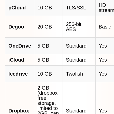
HD
pCloud
10 GB
TLS/SSL
stream
256-bit
Degoo
20 GB
Basic
AES
OneDrive
5 GB
Standard
Yes
iCloud
5 GB
Standard
Yes
Icedrive
10 GB
Twofish
Yes
2 GB
(dropbox
free
storage,
limited to
Dropbox
Standard
Yes
2GB, can