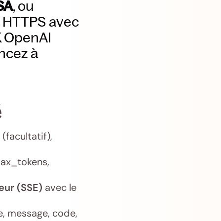
SA
, ou
on HTTPS avec
DK OpenAI
ncez à
é
(facultatif),
max_tokens,
eur (SSE)
avec le
, message, code,