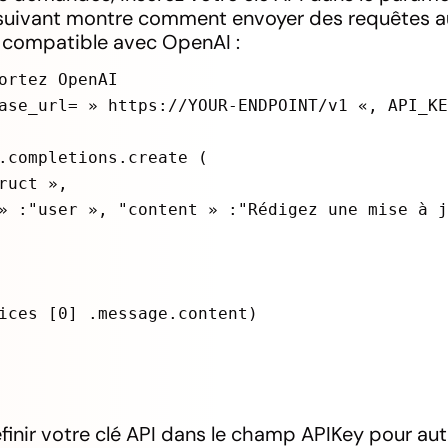
suivant montre comment envoyer des requêtes a
I compatible avec OpenAI :
ortez OpenAI
ase_url= » https://YOUR-ENDPOINT/v1 «, API_K
.completions.create (
ruct »,
» :"user », "content » :"Rédigez une mise à 
ices [0] .message.content)
inir votre clé API dans le champ APIKey pour auth