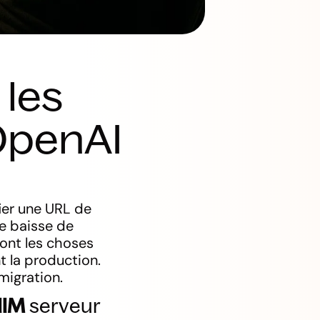
 les
OpenAI
ier une URL de
le baisse de
ont les choses
t la production.
migration.
llM
serveur