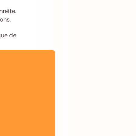
nnête.
ons,
que de