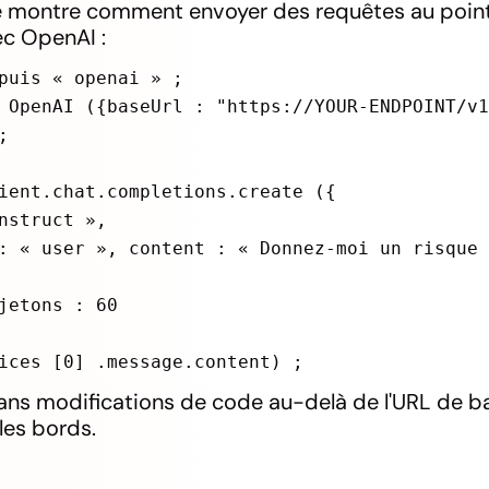
montre comment envoyer des requêtes au point
ec OpenAI :
puis « openai » ;
 OpenAI ({baseUrl : "https://YOUR-ENDPOINT/v
;
ient.chat.completions.create ({
nstruct »,
: « user », content : « Donnez-moi un risque
jetons : 60
ices [0] .message.content) ;
sans modifications de code au-delà de l'URL de ba
les bords.