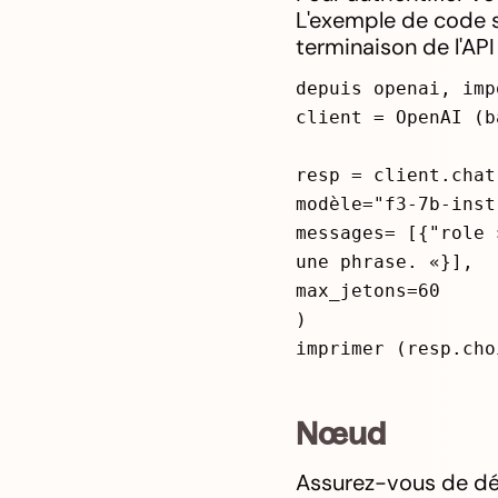
L'exemple de code 
terminaison de l'AP
depuis openai, imp
client = OpenAI (b
resp = client.chat
modèle="f3-7b-inst
messages= [{"role 
une phrase. «}],
max_jetons=60
)
imprimer (resp.cho
Nœud
Assurez-vous de déf