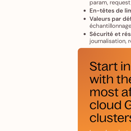
param, request
En-têtes de li
Valeurs par dé
échantillonnage,
Sécurité et ré
journalisation, 
Start i
with th
most a
cloud 
cluster