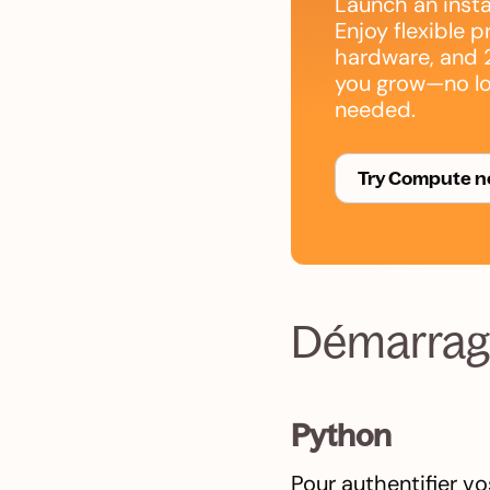
Launch an insta
Enjoy flexible p
hardware, and 
you grow—no l
needed.
Try Compute 
Démarrage
Python
Pour authentifier v