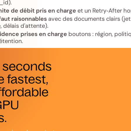
_id).
mite de débit pris en charge
et un Retry‑After ho
faut raisonnables
avec des documents clairs (jet
 délais d'attente).
sidence prises en charge
boutons : région, politi
rétention.
n seconds
e fastest,
ffordable
GPU
s.