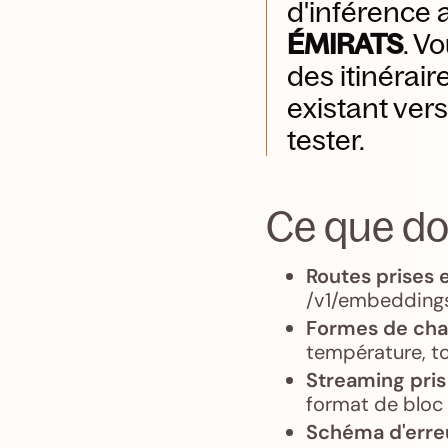
d'inférence 
ÉMIRATS
. V
des itinérai
existant ver
tester.
Ce que doi
Routes prises 
/v1/embeddings
Formes de char
température, top
Streaming pris
format de bloc 
Schéma d'erreu