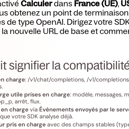
activé
Calculer
dans
France (UE)
,
U
ous obtenez un point de terminais
res de type OpenAI. Dirigez votre S
s la nouvelle URL de base et comme
t signifier la compatibilit
en charge
: /v1/chat/completions, /v1/completions 
.
ge utile prises en charge
: modèle, messages, 
_p, arrêt, flux.
 en charge
via
Événements envoyés par le serv
que votre SDK analyse déjà.
r pris en charge
avec des champs stables (type