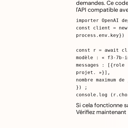
demandes. Ce code 
l'API compatible av
importer OpenAI de
const client = new
process.env.key}) 
const r = await cl
modèle : « f3-7b-i
messages : [{role 
projet. »}],
nombre maximum de 
}) ;
console.log (r.cho
Si cela fonctionne 
Vérifiez maintenant 