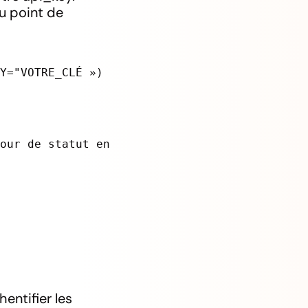
u point de
EY="VOTRE_CLÉ »)
jour de statut en
entifier les