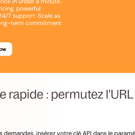
nce in under a minute.
ricing, powerful
24/7 support. Scale as
ong-term commitment
now
 rapide : permutez l'URL
os demandes, insérez votre clé API dans le paramè