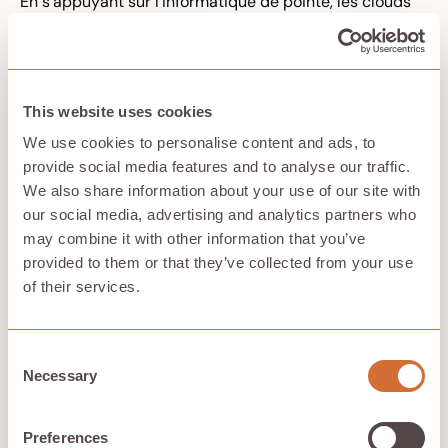
En s'appuyant sur l'informatique de pointe, les clouds
distribués rapprochent le traitement des données de la
source, améliorant ainsi les performances tout en
réduisant les coûts.
This website uses cookies
L'avantage de Hivenet
We use cookies to personalise content and ads, to
provide social media features and to analyse our traffic.
Le calcul est un gage d'efficacité dans
informatique en
We also share information about your use of our site with
nuage
arena, adaptée aux exigences uniques des
charges de travail GenAI. Compute by Hivenet offre les
our social media, advertising and analytics partners who
avantages suivants :
may combine it with other information that you’ve
Abordabilité : réduit les coûts et offre un sanctuaire
provided to them or that they’ve collected from your use
aux utilisateurs soucieux de leur budget.
of their services.
Confidentialité : Renforce la confidentialité et
garantit la sécurité de vos données.
Capacités NPU locales : renforce les capacités NPU
Consent
locales pour l'inférence d'IA en temps réel. Cette
Necessary
Selection
puissante combinaison permet de relever les défis
de l'IA et fournit une solution puissante à vos
besoins informatiques.
Preferences