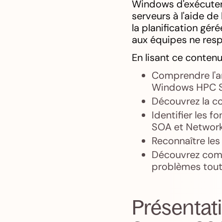
Windows d'exécuter 
serveurs à l'aide de
la planification gér
aux équipes ne res
En lisant ce contenu
Comprendre l'ar
Windows HPC S
Découvrez la co
Identifier les f
SOA et Networ
Reconnaître les 
Découvrez comm
problèmes tout 
Présentat