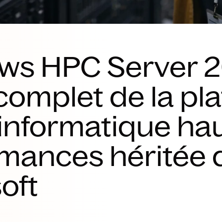
ws HPC Server 2
complet de la pla
informatique ha
mances héritée 
oft