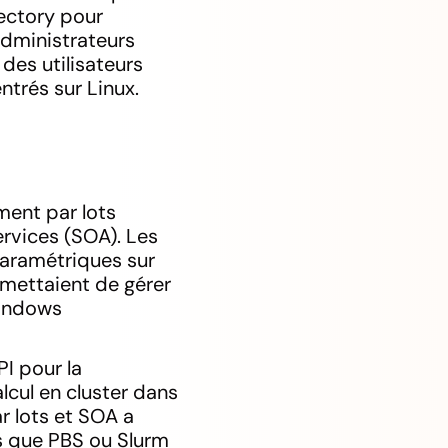
rectory pour
 administrateurs
des utilisateurs
ntrés sur Linux.
ement par lots
ervices (SOA). Les
paramétriques sur
rmettaient de gérer
Windows
PI pour la
lcul en cluster dans
r lots et SOA a
s que PBS ou Slurm