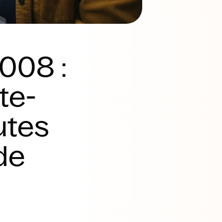
008 :
te-
utes
de