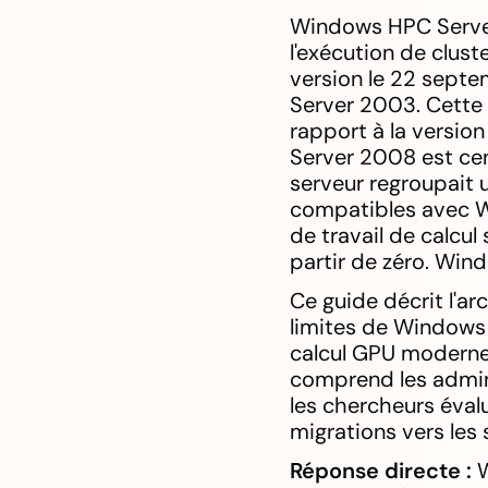
Windows HPC Server
l'exécution de clus
version le 22 sept
Server 2003. Cette 
rapport à la versi
Server 2008 est cen
serveur regroupait u
compatibles avec W
de travail de calcul
partir de zéro. Wind
Ce guide décrit l'ar
limites de Windows 
calcul GPU moderne
comprend les admini
les chercheurs évalu
migrations vers les 
Réponse directe :
W