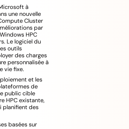
Microsoft à
ans une nouvelle
Compute Cluster
améliorations par
 : Windows HPC
. Le logiciel du
es outils
loyer des charges
ture personnalisée à
 vie fixe.
éploiement et les
plateformes de
 public cible
re HPC existante,
i planifient des
es basées sur