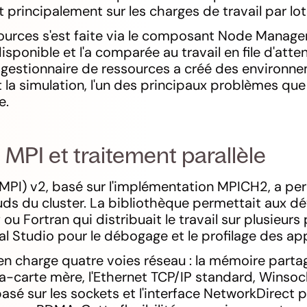
 principalement sur les charges de travail par lot
urces s'est faite via le composant Node Manager, 
isponible et l'a comparée au travail en file d'atten
le gestionnaire de ressources a créé des environn
t la simulation, l'un des principaux problèmes q
e.
 MPI et traitement parallèle
PI) v2, basé sur l'implémentation MPICH2, a perm
œuds du cluster. La bibliothèque permettait aux d
u Fortran qui distribuait le travail sur plusieurs
ual Studio pour le débogage et le profilage des ap
n charge quatre voies réseau : la mémoire parta
-carte mère, l'Ethernet TCP/IP standard, Winsoc
sé sur les sockets et l'interface NetworkDirect p