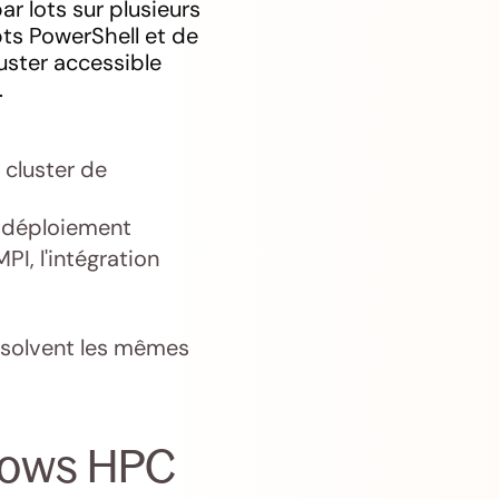
r lots sur plusieurs
ipts PowerShell et de
luster accessible
.
 cluster de
le déploiement
PI, l'intégration
ésolvent les mêmes
ndows HPC