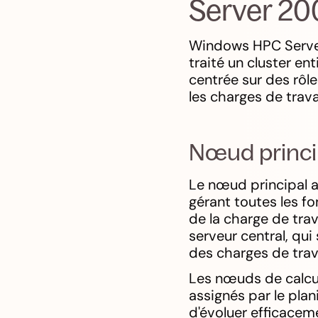
Server 20
Windows HPC Server
traité un cluster en
centrée sur des rôl
les charges de trava
Nœud princi
Le nœud principal a 
gérant toutes les fo
de la charge de tra
serveur central, qu
des charges de trava
Les nœuds de calcul
assignés par le plan
d'évoluer efficacem