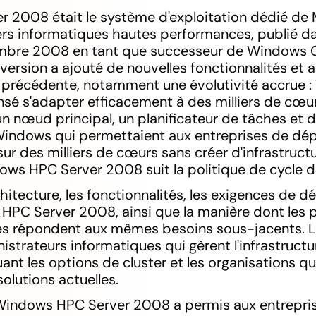
 2008 était le système d'exploitation dédié de 
ters informatiques hautes performances, publié d
embre 2008 en tant que successeur de Windows 
version a ajouté de nouvelles fonctionnalités et 
on précédente, notamment une évolutivité accrue
sé s'adapter efficacement à des milliers de cœurs
n nœud principal, un planificateur de tâches et d
indows qui permettaient aux entreprises de dép
 sur des milliers de cœurs sans créer d'infrastruc
ows HPC Server 2008 suit la politique de cycle de
chitecture, les fonctionnalités, les exigences de d
HPC Server 2008, ainsi que la manière dont les 
s répondent aux mêmes besoins sous-jacents. Le
strateurs informatiques qui gèrent l'infrastructu
ant les options de cluster et les organisations qu
solutions actuelles.
indows HPC Server 2008 a permis aux entrepris