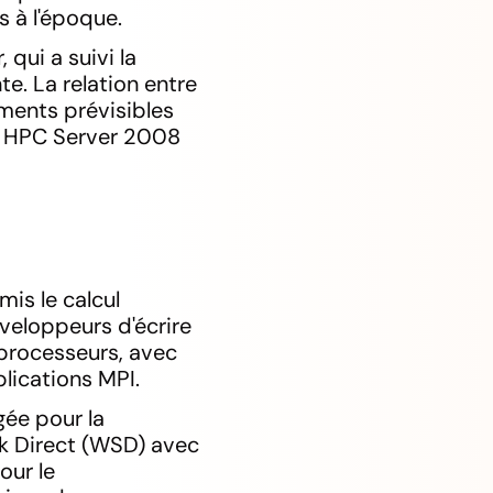
s à l'époque.
qui a suivi la
te. La relation entre
ements prévisibles
ue HPC Server 2008
is le calcul
éveloppeurs d'écrire
 processeurs, avec
plications MPI.
gée pour la
k Direct (WSD) avec
our le