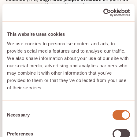
saturation, au-delà duquel les performances peuvent
diminuer. Il est important de comprendre le nombre de
demandes que votre système peut traiter au cours
d'une période donnée afin de planifier la capacité et de
gérer les coûts de manière efficace. Notez que les
This website uses cookies
performances réelles peuvent différer de ces
estimations en raison de variations matérielles et de
We use cookies to personalise content and ads, to
facteurs liés à l'infrastructure, donc validez toujours
provide social media features and to analyse our traffic.
avec les données de déploiement réelles.
We also share information about your use of our site with
our social media, advertising and analytics partners who
may combine it with other information that you’ve
Fiabilité et observabilité
provided to them or that they’ve collected from your use
of their services.
L'analyse comparative des performances du LLM et
l'évaluation des performances du LLM à l'aide de
mesures clés sont essentielles pour garantir des
déploiements fiables et efficaces. Le suivi de ces
Consent
indicateurs aide les équipes à comprendre la capacité
Necessary
Selection
du système, à identifier les goulots d'étranglement et à
optimiser l'utilisation des ressources.
Preferences
Suivez au moins :