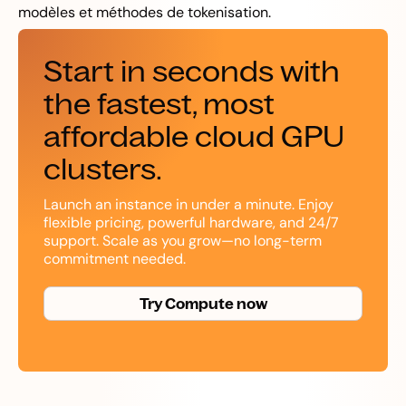
modèles et méthodes de tokenisation.
Start in seconds with
the fastest, most
affordable cloud GPU
clusters.
Launch an instance in under a minute. Enjoy
flexible pricing, powerful hardware, and 24/7
support. Scale as you grow—no long-term
commitment needed.
Try Compute now