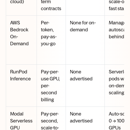
cloud)
term
scale-out;
contracts
fast start
AWS
Per-
None for on-
Managed
Bedrock
token,
demand
autoscali
On-
pay-as-
behind AP
Demand
you-go
RunPod
Pay-per-
None
Serverless
Inference
use GPU,
advertised
pods with
per-
on-dema
second
scaling
billing
Modal
Pay-per-
None
Auto-scal
Serverless
second,
advertised
0 → 100+
GPU
scale-to-
GPUs