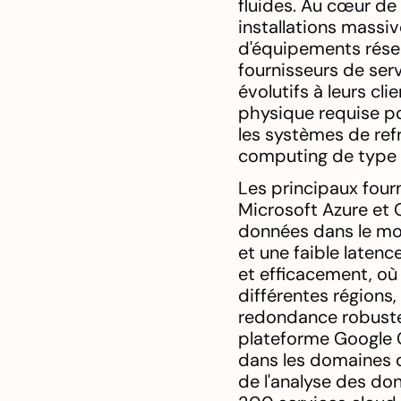
fluides. Au cœur de
installations massi
d'équipements rése
fournisseurs de ser
évolutifs à leurs cli
physique requise po
les systèmes de ref
computing de type A
Les principaux four
Microsoft Azure et
données dans le mon
et une faible latenc
et efficacement, où 
différentes régions
redondance robustes,
plateforme Google C
dans les domaines de
de l'analyse des do