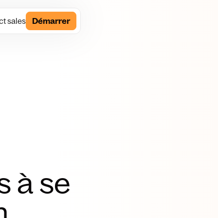
t sales
Démarrer
s à se
n