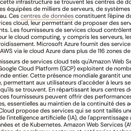
 cette infrastructure se trouvent les centres de 
ves équipées de milliers de serveurs, de système
au. Ces
centres de données
constituent l'épine d
vices cloud, leur permettant de proposer des serv
ents. Les fournisseurs de services cloud contrôlent
ur le cloud computing, y compris les serveurs, le
roidissement. Microsoft Azure fournit des servic
WS via le cloud Azure dans plus de 116 zones de 
nisseurs de services cloud tels qu'Amazon Web S
 Google Cloud Platform (GCP) exploitent de nomb
de entier. Cette présence mondiale garantit une
e, permettant aux utilisateurs d'accéder à leurs 
qu'ils se trouvent. En répartissant leurs centres
, ces fournisseurs peuvent offrir des performance
 essentielles au maintien de la continuité des ac
loud propose des services qui se sont taillés un
 l'intelligence artificielle (IA), de l'apprentissag
nnées et de Kubernetes. Amazon Web Services (A