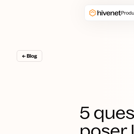
Produ
← Blog
5 ques
poser 