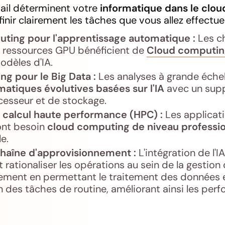
ail déterminent votre
informatique dans le clou
ir clairement les tâches que vous allez effectuer
ting pour l'apprentissage automatique :
Les ch
ressources GPU bénéficient de
Cloud computin
odèles d'IA.
g pour le Big Data :
Les analyses à grande échel
matiques évolutives basées sur l'IA
avec un supp
cesseur et de stockage.
 calcul haute performance (HPC) :
Les applicati
 ont besoin
cloud computing de niveau professi
e.
chaîne d'approvisionnement :
L'intégration de l'I
rationaliser les opérations au sein de la gestion 
ement en permettant le traitement des données e
n des tâches de routine, améliorant ainsi les per