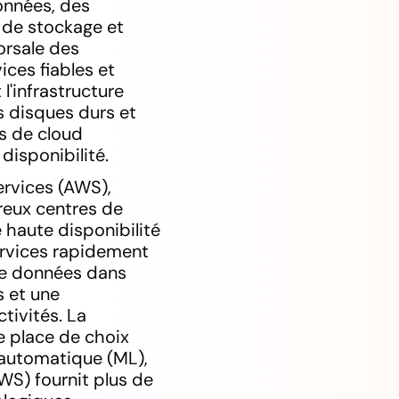
données, des
s de stockage et
orsale des
ices fiables et
 l'infrastructure
s disques durs et
es de cloud
disponibilité.
ervices (AWS),
reux centres de
 haute disponibilité
services rapidement
 de données dans
s et une
tivités. La
e place de choix
e automatique (ML),
WS) fournit plus de