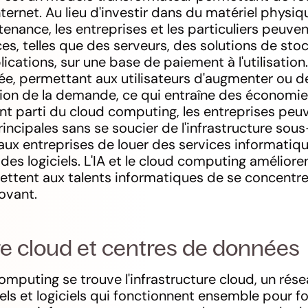
ternet. Au lieu d'investir dans du matériel physiqu
tenance, les entreprises et les particuliers peuve
ces, telles que des serveurs, des solutions de st
ications, sur une base de paiement à l'utilisation
alée, permettant aux utilisateurs d'augmenter ou d
ion de la demande, ce qui entraîne des économi
ant parti du cloud computing, les entreprises peu
principales sans se soucier de l'infrastructure sou
x entreprises de louer des services informatiques
des logiciels. L'IA et le cloud computing amélioren
ettent aux talents informatiques de se concentrer
ovant.
re cloud et centres de données
mputing se trouve l'infrastructure cloud, un ré
s et logiciels qui fonctionnent ensemble pour fo