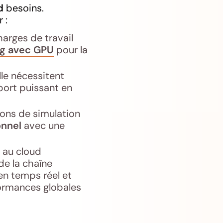
d
besoins.
 :
arges de travail
g avec GPU
pour la
le nécessitent
ort puissant en
ons de simulation
onnel
avec une
A au cloud
de la chaîne
n temps réel et
formances globales