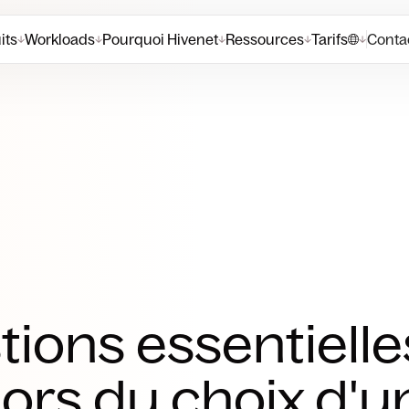
its
Workloads
Pourquoi Hivenet
Ressources
Tarifs
Contac
↓
↓
↓
↓
↓
tions essentielle
lors du choix d'u