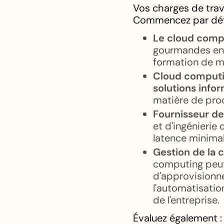
Vos charges de trav
Commencez par défin
Le cloud compu
gourmandes en 
formation de m
Cloud computin
solutions infor
matière de pro
Fournisseur de
et d'ingénierie
latence minimal
Gestion de la 
computing peut 
d'approvisionn
l'automatisatio
de l'entreprise.
Évaluez également :