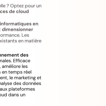
elle ? Optez pour un
ices de cloud
 informatiques en
t
dimensionner
formance. Les
xistants en matière
onnement des
ales. Efficace
 améliore les
s en temps réel
ient, le marketing et
analyse des données
s aux plateformes
loud dans un