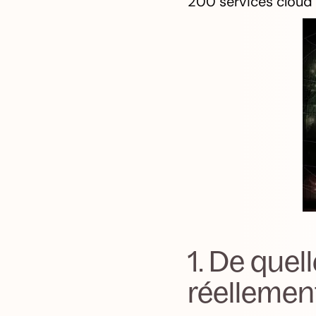
200 services cloud
1. De quel
réellemen