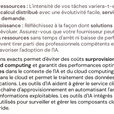
 ressources :
L'intensité de vos tâches variera-t-
calcul distribué
avec une évolutivité facile,
serv
a demande
.
oissance :
Réfléchissez à la façon dont
solutions
 évoluer. Assurez-vous que votre fournisseur peu
s ressources
sans temps d'arrêt ni baisse de per
vent tirer parti des professionnels compétents e
voriser l'adoption de l'IA.
ns exacts permet d'éviter des coûts
surprovisi
ud computing
et garantit des performances optim
es
dans le contexte de l'IA et du cloud computing,
dans le cloud et permet le traitement des donnée
tions. Les outils d'IA aident à gérer le service cl
a chaîne d'approvisionnement en automatisant l'
nformations exploitables. Les outils d'IA intégré
utilisés pour surveiller et gérer les composants c
ide.