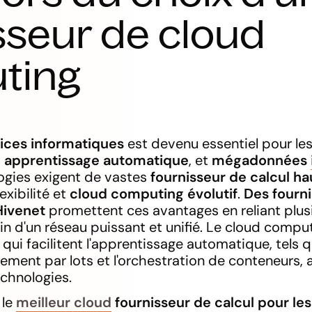
sseur de cloud
ting
ices informatiques
est devenu essentiel pour les
,
apprentissage automatique
, et
mégadonnées
ogies exigent de vastes
fournisseur de calcul h
exibilité et
cloud computing évolutif
.
Des fourni
Hivenet
promettent ces avantages en reliant plus
n d'un réseau puissant et unifié. Le cloud comput
 qui facilitent l'apprentissage automatique, tels 
itement par lots et l'orchestration de conteneurs, 
echnologies.
 le
meilleur cloud
fournisseur de calcul pour les