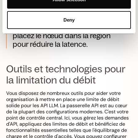
Calculer
et placez votre
passerelle devant. Respectez les
limites en tenant compte des
Deny
jetons, diffusez par défaut et
placez le nœud dans la région
pour réduire la latence.
Outils et technologies pour
la limitation du débit
Vous disposez de nombreux outils pour aider votre
organisation à mettre en place une limite de débit
solide pour les API LLM. La passerelle API est au cœur
de la plupart des configurations modernes. C'est votre
point de contrôle central. Ici, vous gérez les demandes
d'API, appliquez des limites de débit et bénéficiez de
fonctionnalités essentielles telles que l'équilibrage de
charge et le contrôle d'accès. Vous pouvez configurer