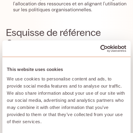
l'allocation des ressources et en alignant l'utilisation
sur les politiques organisationnelles.
Esquisse de référence
Gateway
Façade le tout avec une passerelle légère
(Nginx/Envoy/Traefik) + une petite
service de
limitation de taux
avec Redis. Cette architecture
This website uses cookies
de référence est conçue pour prendre en charge
We use cookies to personalise content and ads, to
une variété d'applications, garantissant ainsi la
prise en charge des différents cas d'utilisation et
provide social media features and to analyse our traffic.
fonctionnalités. L'architecture permet un
We also share information about your use of our site with
fonctionnement fiable et sécurisé des API LLM dans
our social media, advertising and analytics partners who
les environnements de production en fournissant
may combine it with other information that you’ve
des communications de service cohérentes et de
provided to them or that they’ve collected from your use
haute qualité et des fonctionnalités de sécurité
robustes. L'architecture de la passerelle définit des
of their services.
politiques de limitation du débit, d'autorisation et