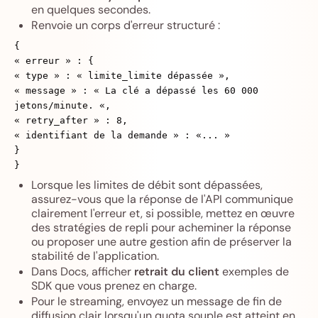
en quelques secondes.
Renvoie un corps d'erreur structuré :
{
« erreur » : {
« type » : « limite_limite dépassée »,
« message » : « La clé a dépassé les 60 000
jetons/minute. «,
« retry_after » : 8,
« identifiant de la demande » : «... »
}
}
Lorsque les limites de débit sont dépassées,
assurez-vous que la réponse de l'API communique
clairement l'erreur et, si possible, mettez en œuvre
des stratégies de repli pour acheminer la réponse
ou proposer une autre gestion afin de préserver la
stabilité de l'application.
Dans Docs, afficher
retrait du client
exemples de
SDK que vous prenez en charge.
Pour le streaming, envoyez un message de fin de
diffusion clair lorsqu'un quota souple est atteint en