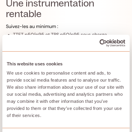
Une instrumentation
rentable
Suivez-les au minimum :
TTFT p50/p95 et TPS p50/p95 sous charge
Taille du lot actif et longueur de la file d'attente
Utilisation de la mémoire GPU et taux de réussite du
cache (surveillez également l'efficacité du calcul de
l'attention pour garantir des performances
This website uses cookies
optimales)
Codes d'erreur : OOM, timeouts, 5xx
We use cookies to personalise content and ads, to
Nombre de jetons d'invite et de sortie par demande
provide social media features and to analyse our traffic.
(suivez la longueur de chaque réponse et la réponse
We also share information about your use of our site with
complète pour mieux comprendre les performances
our social media, advertising and analytics partners who
de génération de texte ; aucun journal de texte si
may combine it with other information that you’ve
vous n'en avez pas besoin)
provided to them or that they’ve collected from your use
of their services.
Récapitulation