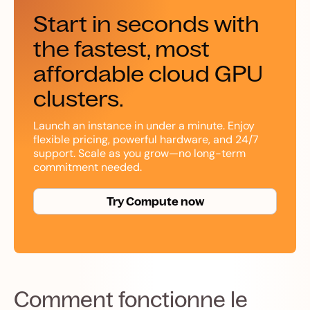
Start in seconds with
the fastest, most
affordable cloud GPU
clusters.
Launch an instance in under a minute. Enjoy
flexible pricing, powerful hardware, and 24/7
support. Scale as you grow—no long-term
commitment needed.
Try Compute now
Comment fonctionne le