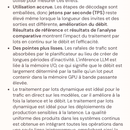
utilisé pour mesurer ces effets.
Utilisation accrue.
Les étapes de décodage sont
emballées, donc
jetons par seconde (TPS)
reste
élevé même lorsque la longueur des invites et des
sorties est différente,
amélioration du débit
.
Résultats de référence
et
résultats de l'analyse
comparative
montrent l'impact du traitement par
lots en continu sur le débit et l'efficacité.
Des pointes plus lisses.
Les rafales de trafic sont
absorbées par le planificateur au lieu de créer de
longues périodes d'inactivité. L'inférence LLM est
liée à la mémoire I/O, ce qui signifie que le débit est
largement déterminé par la taille qu'un lot peut
contenir dans la mémoire GPU à bande passante
élevée.
Le traitement par lots dynamique est idéal pour le
trafic en direct sur les modèles, car il améliore à la
fois la latence et le débit. Le traitement par lots
dynamique est idéal pour les déploiements de
production sensibles à la latence. La qualité
uniforme des produits dans les systèmes continus
est obtenue en intégrant toutes les opérations dans
une seule ligne ininterrompue, empêchant ainsi la