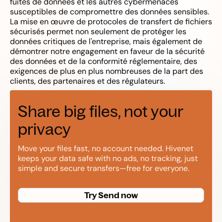
fuites de données et les autres cybermenaces
susceptibles de compromettre des données sensibles.
La mise en œuvre de protocoles de transfert de fichiers
sécurisés permet non seulement de protéger les
données critiques de l'entreprise, mais également de
démontrer notre engagement en faveur de la sécurité
des données et de la conformité réglementaire, des
exigences de plus en plus nombreuses de la part des
clients, des partenaires et des régulateurs.
Share big files, not your
privacy
Move your files fast, no account needed. Hivenet
keeps your data safe with no ads, no tracking, just
simple and secure transfers—free for everyone.
Try Send now