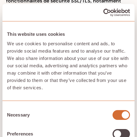
fonctionnalités de sécurité SSL/TLS, notamment
l'authentification et le cryptage.
Le protocole SFTP
chiffre à la fois les informations d'identification et les
fichiers transférés, ce qui le rend plus sûr que le
protocole FTP et le FTPS.
OpenPGP fournit une
norme sécurisée pour les transferts de courrier
This website uses cookies
électronique et de fichiers à l'aide de la
cryptographie à clé publique.
Les organisations
We use cookies to personalise content and ads, to
doivent régulièrement revoir et mettre à jour leurs
provide social media features and to analyse our traffic.
protocoles pour faire face aux cybermenaces
We also share information about your use of our site with
émergentes.
our social media, advertising and analytics partners who
may combine it with other information that you’ve
Security
Protocol
Use Case
Features
provided to them or that they’ve collected from your use
of their services.
General
SSH encryption,
secure
SFTP
key-based
file
Consent
authentication
transfer
Necessary
Selection
SSL/TLS
Enhanced
encryption,
Preferences
FTPS
FTP